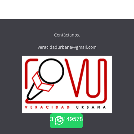
Contáctanos.
veracidadurbana@gmail.com
3125149578