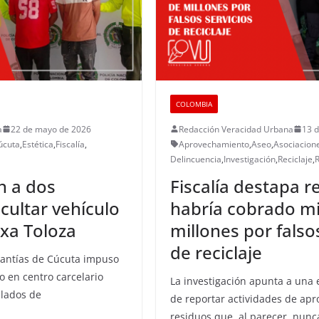
COLOMBIA
a
22 de mayo de 2026
Redacción Veracidad Urbana
13 
úcuta
,
Estética
,
Fiscalía
,
Aprovechamiento
,
Aseo
,
Asociacion
Delincuencia
,
Investigación
,
Reciclaje
,
n a dos
Fiscalía destapa r
ultar vehículo
habría cobrado mi
ixa Toloza
millones por falso
de reciclaje
rantías de Cúcuta impuso
 en centro carcelario
La investigación apunta a una 
lados de
de reportar actividades de ap
residuos que, al parecer, nunc