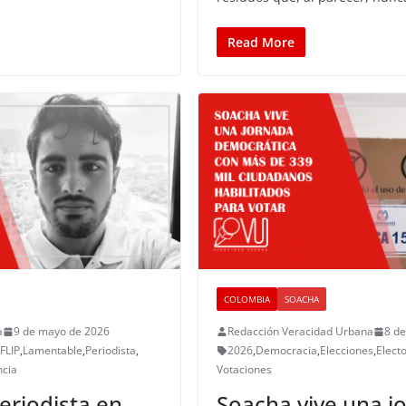
Read More
COLOMBIA
SOACHA
a
9 de mayo de 2026
Redacción Veracidad Urbana
8 d
FLIP
,
Lamentable
,
Periodista
,
2026
,
Democracia
,
Elecciones
,
Electo
ncia
Votaciones
eriodista en
Soacha vive una j