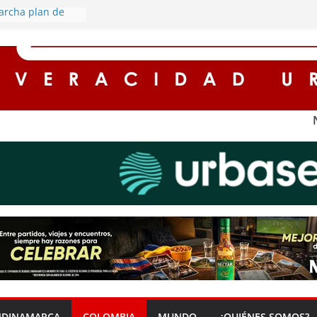
archa plan de
retorno de este
cuentos de hasta
es para
n impuestos en
na ‘Zona Segura’
seguridad y la
dadana en Soacha
rredores seguros
con
l alumbrado
s rurales de
ederán por
gía eléctrica
NDINAMARCA
COLOMBIA
MUNDO
¿QUIÉNES SOMOS?