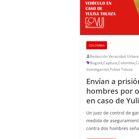
COLOMBIA
Redacción Veracidad Urban
Bogotá
,
Captura
,
Colombia
,
C
Investigación
,
Yulixa Toloza
Envían a prisió
hombres por oc
en caso de Yul
Un juez de control de ga
medida de aseguramiento
contra dos hombres seña