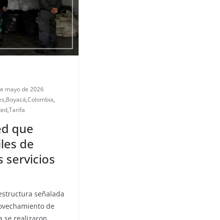
de mayo de 2026
es
,
Boyacá
,
Colombia
,
Red
,
Tarifa
ed que
les de
s servicios
estructura señalada
rovechamiento de
a se realizaron