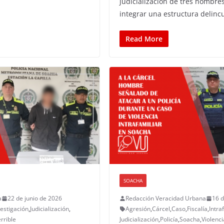
judicialización de tres hombre
integrar una estructura delinc
Read More
SOACHA
a
22 de junio de 2026
Redacción Veracidad Urbana
16 d
vestigación
,
Judicialización
,
Agresión
,
Cárcel
,
Caso
,
Fiscalía
,
Intra
rrible
Judicialización
,
Policía
,
Soacha
,
Violenci