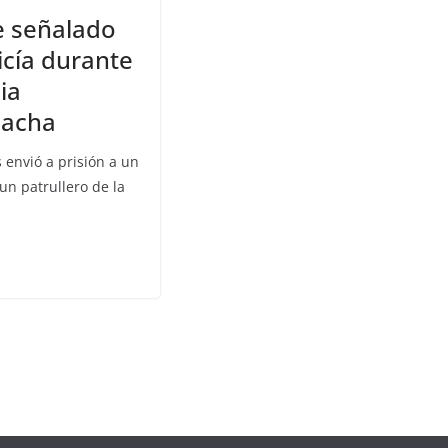
e señalado
icía durante
ia
oacha
 envió a prisión a un
n patrullero de la