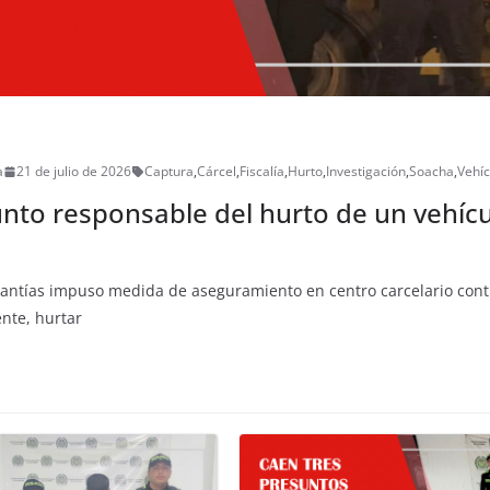
a
21 de julio de 2026
Captura
,
Cárcel
,
Fiscalía
,
Hurto
,
Investigación
,
Soacha
,
Vehíc
unto responsable del hurto de un vehíc
arantías impuso medida de aseguramiento en centro carcelario con
nte, hurtar