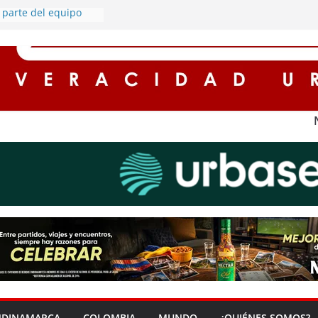
parte del equipo
estrategia legislativa
rico en la Cámara
ón a hombre
redir a una mujer y
olicía en Soacha
lones fortalecen a
s de Soacha
unto responsable del
hículo en Soacha
ción de
n Soacha
NDINAMARCA
COLOMBIA
MUNDO
¿QUIÉNES SOMOS?