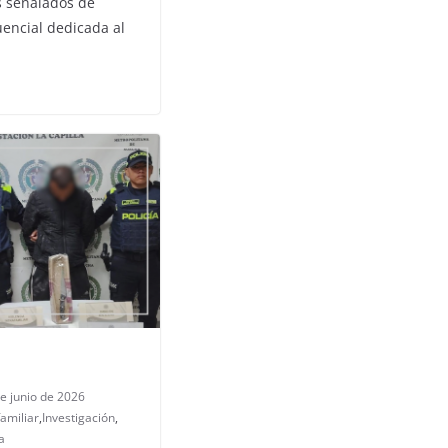
s señalados de
uencial dedicada al
e junio de 2026
familiar
,
Investigación
,
a