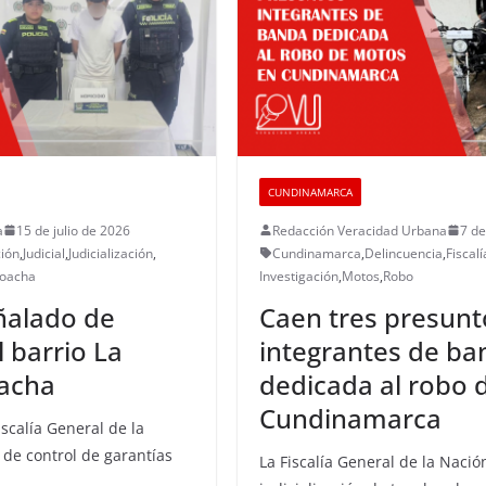
CUNDINAMARCA
a
15 de julio de 2026
Redacción Veracidad Urbana
7 de
ción
,
Judicial
,
Judicialización
,
Cundinamarca
,
Delincuencia
,
Fiscalí
oacha
Investigación
,
Motos
,
Robo
ñalado de
Caen tres presunt
 barrio La
integrantes de ba
oacha
dedicada al robo 
Cundinamarca
iscalía General de la
 de control de garantías
La Fiscalía General de la Nación