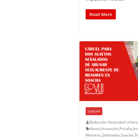
Read More
SOACHA
Redacción Veracidad Urban
Abuso
,
Acusación
,
Fiscalía
,
In
Menores
,
Señalados
,
Soacha
,
Te