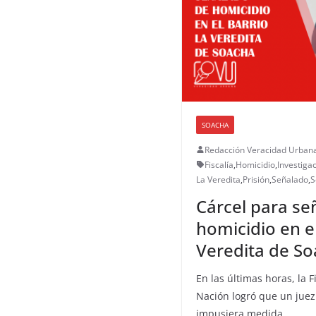
SOACHA
Redacción Veracidad Urban
Fiscalía
,
Homicidio
,
Investiga
La Veredita
,
Prisión
,
Señalado
,
S
Cárcel para se
homicidio en el
Veredita de S
En las últimas horas, la F
Nación logró que un juez
impusiera medida