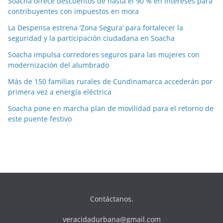
Soacha ofrece descuentos de hasta el 90 % en intereses para
contribuyentes con impuestos en mora
La Despensa estrena ‘Zona Segura’ para fortalecer la
seguridad y la participación ciudadana en Soacha
Soacha impulsa corredores seguros para las mujeres con
modernización del alumbrado
Más de 150 familias rurales de Cundinamarca accederán por
primera vez a energía eléctrica
Soacha pone en marcha plan de movilidad para el retorno de
este puente festivo
Contáctanos.
veracidadurbana@gmail.com