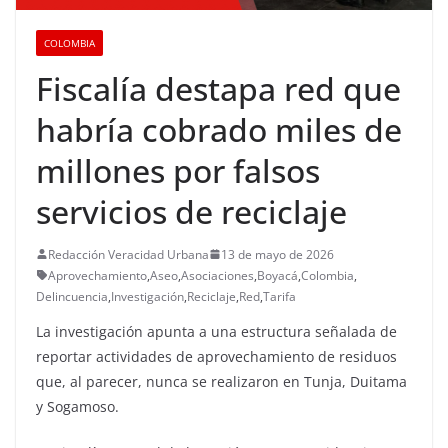
COLOMBIA
Fiscalía destapa red que
habría cobrado miles de
millones por falsos
servicios de reciclaje
Redacción Veracidad Urbana
13 de mayo de 2026
Aprovechamiento
,
Aseo
,
Asociaciones
,
Boyacá
,
Colombia
,
Delincuencia
,
Investigación
,
Reciclaje
,
Red
,
Tarifa
La investigación apunta a una estructura señalada de
reportar actividades de aprovechamiento de residuos
que, al parecer, nunca se realizaron en Tunja, Duitama
y Sogamoso.