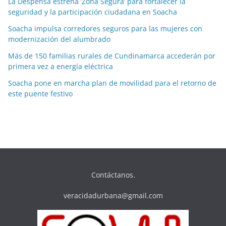
La Despensa estrena ‘Zona Segura’ para fortalecer la
seguridad y la participación ciudadana en Soacha
Soacha impulsa corredores seguros para las mujeres con
modernización del alumbrado
Más de 150 familias rurales de Cundinamarca accederán por
primera vez a energía eléctrica
Soacha pone en marcha plan de movilidad para el retorno de
este puente festivo
Contáctanos.
veracidadurbana@gmail.com