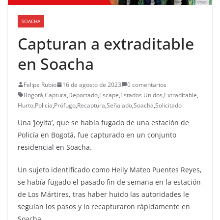
SOACHA
Capturan a extraditable
en Soacha
Felipe Rubio
16 de agosto de 2023
0 comentarios
Bogotá
,
Captura
,
Deportado
,
Escape
,
Estados Unidos
,
Extraditable
,
Hurto
,
Policía
,
Prófugo
,
Recaptura
,
Señalado
,
Soacha
,
Solicitado
Una ‘joyita’, que se había fugado de una estación de
Policía en Bogotá, fue capturado en un conjunto
residencial en Soacha.
Un sujeto identificado como Heily Mateo Puentes Reyes,
se había fugado el pasado fin de semana en la estación
de Los Mártires, tras haber huido las autoridades le
seguían los pasos y lo recapturaron rápidamente en
Soacha.