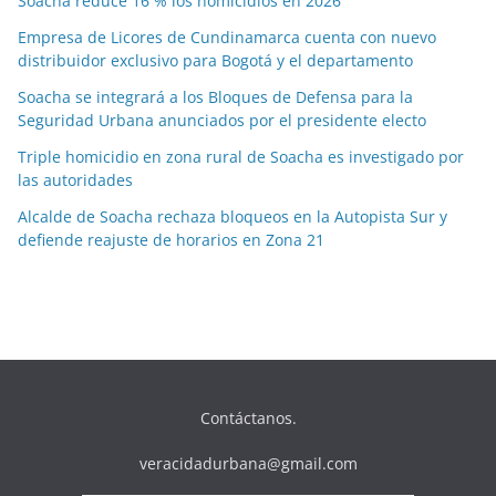
Soacha reduce 16 % los homicidios en 2026
Empresa de Licores de Cundinamarca cuenta con nuevo
distribuidor exclusivo para Bogotá y el departamento
Soacha se integrará a los Bloques de Defensa para la
Seguridad Urbana anunciados por el presidente electo
Triple homicidio en zona rural de Soacha es investigado por
las autoridades
Alcalde de Soacha rechaza bloqueos en la Autopista Sur y
defiende reajuste de horarios en Zona 21
Contáctanos.
veracidadurbana@gmail.com