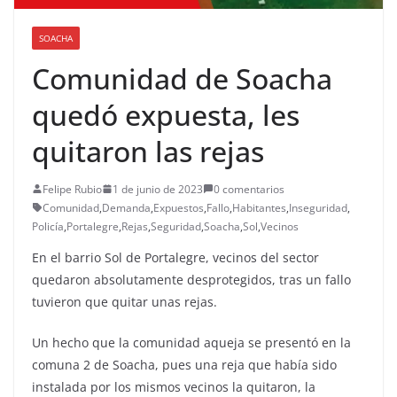
SOACHA
Comunidad de Soacha
quedó expuesta, les
quitaron las rejas
Felipe Rubio
1 de junio de 2023
0 comentarios
Comunidad
,
Demanda
,
Expuestos
,
Fallo
,
Habitantes
,
Inseguridad
,
Policía
,
Portalegre
,
Rejas
,
Seguridad
,
Soacha
,
Sol
,
Vecinos
En el barrio Sol de Portalegre, vecinos del sector
quedaron absolutamente desprotegidos, tras un fallo
tuvieron que quitar unas rejas.
Un hecho que la comunidad aqueja se presentó en la
comuna 2 de Soacha, pues una reja que había sido
instalada por los mismos vecinos la quitaron, la