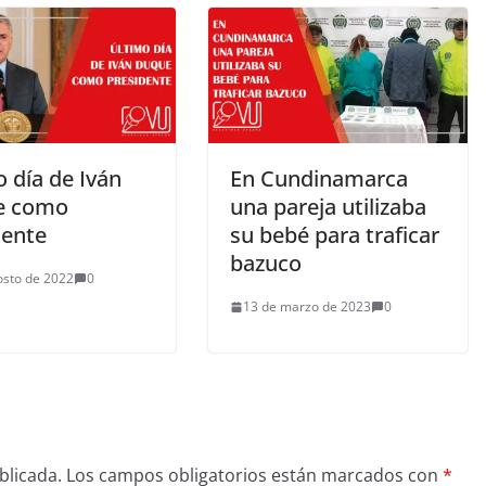
 día de Iván
En Cundinamarca
e como
una pareja utilizaba
dente
su bebé para traficar
bazuco
osto de 2022
0
13 de marzo de 2023
0
blicada.
Los campos obligatorios están marcados con
*