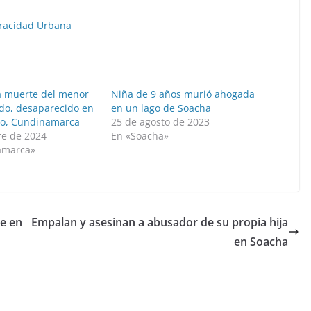
racidad Urbana
la muerte del menor
Niña de 9 años murió ahogada
ado, desaparecido en
en un lago de Soacha
no, Cundinamarca
25 de agosto de 2023
re de 2024
En «Soacha»
amarca»
te en
Empalan y asesinan a abusador de su propia hija
en Soacha