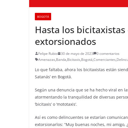
BOGOTÁ
Hasta los bicitaxistas
extorsionados
Felipe Rubio
30 de mayo de 2023
0 comentarios
Amenazas
,
Banda
,
Bicitaxis
,
Bogotá
,
Comerciantes
,
Delinc
Lo que faltaba, ahora los bicitaxistas están sie
Satanás’ en Bogotá.
Según una denuncia que se ha hecho viral en la
atormentando la tranquilidad de diversas perso
‘bicitaxis’ o ‘mototaxis’.
Así es como delincuentes se estarían comunican
extorsionarlos: “Muy buenas noches, mi amigo, ¿