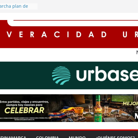
archa plan de
retorno de este
cuentos de hasta
es para
n impuestos en
na ‘Zona Segura’
seguridad y la
dadana en Soacha
rredores seguros
con
l alumbrado
s rurales de
ederán por
gía eléctrica
NDINAMARCA
COLOMBIA
MUNDO
¿QUIÉNES SOMOS?