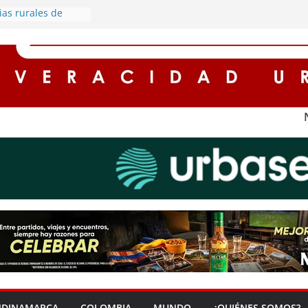
ias rurales de
cederán por
rgía eléctrica
la protagonista de
a cargado de
nomía en Soacha
scuentos de hasta
ses para
on impuestos en
ena ‘Zona Segura’
a seguridad y la
udadana en Soacha
corredores seguros
 con
el alumbrado
NDINAMARCA
COLOMBIA
MUNDO
¿QUIÉNES SOMOS?