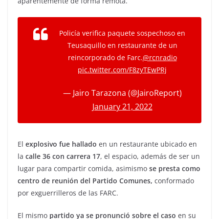
aparentemente de forma remota.
Policía verifica paquete sospechoso en
Teusaquillo en restaurante de un
reincorporado de Farc.⁦
@rcnradio
pic.twitter.com/F8zyTEwPRj
— Jairo Tarazona (@JairoReport)
January 21, 2022
El
explosivo fue hallado
en un restaurante ubicado en
la
calle 36 con carrera 17
, el espacio, además de ser un
lugar para compartir comida, asimismo
se presta como
centro de reunión del Partido Comunes,
conformado
por exguerrilleros de las FARC.
El mismo
partido ya se pronunció sobre el caso
en su