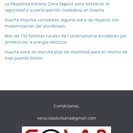
La Despensa estrena ‘Zona Segura’ para fortalecer la
seguridad y la participación ciudadana en Soacha
Soacha impulsa corredores seguros para las mujeres con
modernización del alumbrado
Más de 150 familias rurales de Cundinamarca accederán por
primera vez a energía eléctrica
Soacha pone en marcha plan de movilidad para el retorno de
este puente festivo
Contáctanos.
veracidadurbana@gmail.com