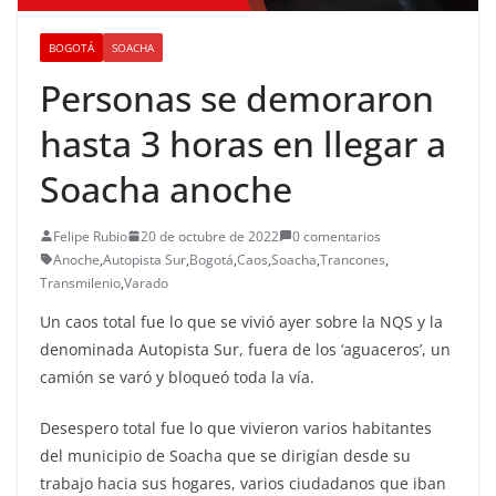
BOGOTÁ
SOACHA
Personas se demoraron
hasta 3 horas en llegar a
Soacha anoche
Felipe Rubio
20 de octubre de 2022
0 comentarios
Anoche
,
Autopista Sur
,
Bogotá
,
Caos
,
Soacha
,
Trancones
,
Transmilenio
,
Varado
Un caos total fue lo que se vivió ayer sobre la NQS y la
denominada Autopista Sur, fuera de los ‘aguaceros’, un
camión se varó y bloqueó toda la vía.
Desespero total fue lo que vivieron varios habitantes
del municipio de Soacha que se dirigían desde su
trabajo hacia sus hogares, varios ciudadanos que iban