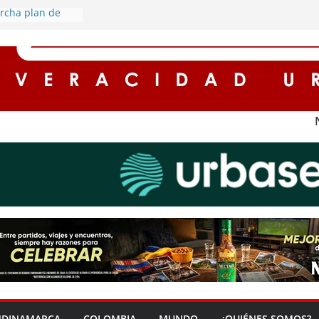
rcha plan de
etorno de este
uentos de hasta
s para
 impuestos en
a ‘Zona Segura’
eguridad y la
adana en Soacha
redores seguros
on
 alumbrado
 rurales de
derán por
ía eléctrica
NDINAMARCA
COLOMBIA
MUNDO
¿QUIÉNES SOMOS?