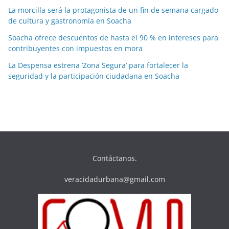
La morcilla será la protagonista de un fin de semana cargado
de cultura y gastronomía en Soacha
Soacha ofrece descuentos de hasta el 90 % en intereses para
contribuyentes con impuestos en mora
La Despensa estrena ‘Zona Segura’ para fortalecer la
seguridad y la participación ciudadana en Soacha
Contáctanos.
veracidadurbana@gmail.com