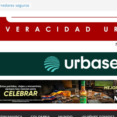
rredores seguros
on
 alumbrado
stros registran
n Cundinamarca
 protagonista de
cargado de
mía en Soacha
cuentos de hasta
es para
n impuestos en
a ‘Zona Segura’
seguridad y la
dadana en Soacha
NDINAMARCA
COLOMBIA
MUNDO
¿QUIÉNES SOMOS?