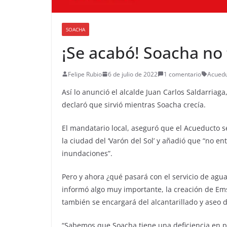
SOACHA
¡Se acabó! Soacha no
Felipe Rubio
6 de julio de 2022
1 comentario
Acued
Así lo anunció el alcalde Juan Carlos Saldarriag
declaró que sirvió mientras Soacha crecía.
El mandatario local, aseguró que el Acueducto s
la ciudad del ‘Varón del Sol’ y añadió que “no en
inundaciones”.
Pero y ahora ¿qué pasará con el servicio de agu
informó algo muy importante, la creación de Ems
también se encargará del alcantarillado y aseo d
“Sabemos que Soacha tiene una deficiencia en p