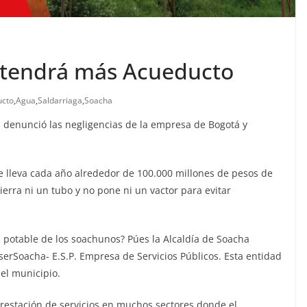
 tendrá más Acueducto
ucto
,
Agua
,
Saldarriaga
,
Soacha
a, denunció las negligencias de la empresa de Bogotá y
e lleva cada año alrededor de 100.000 millones de pesos de
tierra ni un tubo y no pone ni un vactor para evitar
a potable de los soachunos? Púes la Alcaldía de Soacha
erSoacha- E.S.P. Empresa de Servicios Públicos. Esta entidad
el municipio.
restación de servicios en muchos sectores donde el