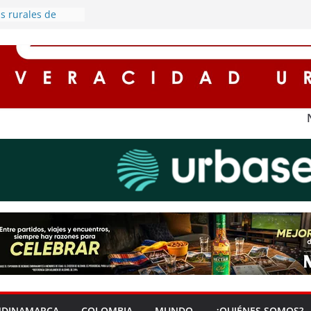
s rurales de
ederán por
gía eléctrica
 protagonista de
cargado de
omía en Soacha
cuentos de hasta
es para
n impuestos en
na ‘Zona Segura’
seguridad y la
dadana en Soacha
rredores seguros
con
l alumbrado
NDINAMARCA
COLOMBIA
MUNDO
¿QUIÉNES SOMOS?