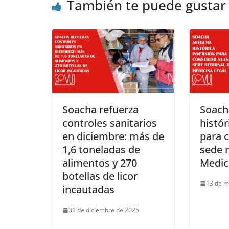
También te puede gustar
Soacha refuerza
Soach
controles sanitarios
histór
en diciembre: más de
para 
1,6 toneladas de
sede r
alimentos y 270
Medic
botellas de licor
13 de m
incautadas
31 de diciembre de 2025