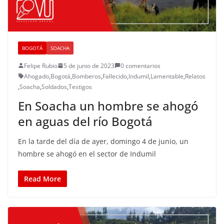
BOGOTÁ
SOACHA
Felipe Rubio
5 de junio de 2023
0 comentarios
Ahogado
,
Bogotá
,
Bomberos
,
Fallecido
,
Indumil
,
Lamentable
,
Relatos
,
Soacha
,
Soldados
,
Testigos
En Soacha un hombre se ahogó
en aguas del río Bogotá
En la tarde del día de ayer, domingo 4 de junio, un
hombre se ahogó en el sector de Indumil
Read More