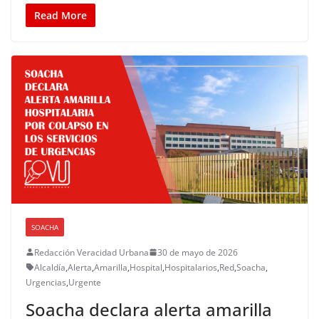
Read More
SOACHA
Redacción Veracidad Urbana
30 de mayo de 2026
Alcaldía
,
Alerta
,
Amarilla
,
Hospital
,
Hospitalarios
,
Red
,
Soacha
,
Urgencias
,
Urgente
Soacha declara alerta amarilla