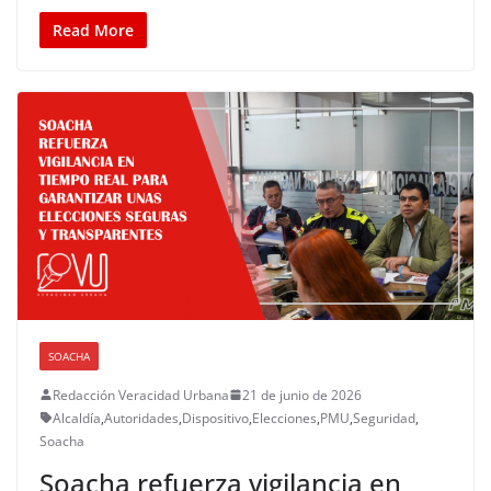
Read More
SOACHA
Redacción Veracidad Urbana
21 de junio de 2026
Alcaldía
,
Autoridades
,
Dispositivo
,
Elecciones
,
PMU
,
Seguridad
,
Soacha
Soacha refuerza vigilancia en