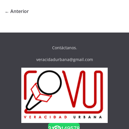
← Anterior
Contáctanos.
veracidadurbana@gmail.com
3125149578