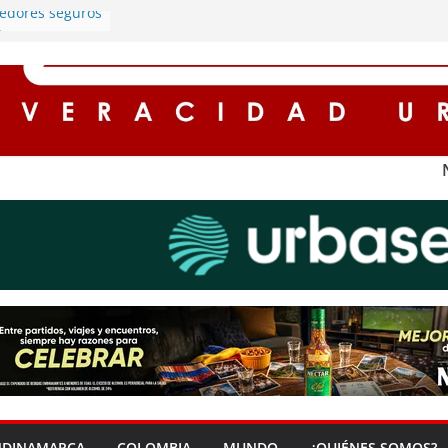
redores seguros
n
alumbrado
ros registran
 Cundinamarca
protagonista de
rgado de
ía en Soacha
entos de hasta
 para
impuestos en
 ‘Zona Segura’
guridad y la
dana en Soacha
NDINAMARCA
COLOMBIA
MUNDO
¿QUIÉNES SOMOS?