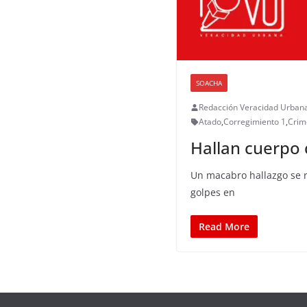
SOACHA
Redacción Veracidad Urban
Atado
,
Corregimiento 1
,
Crim
Hallan cuerpo 
Un macabro hallazgo se 
golpes en
Read More