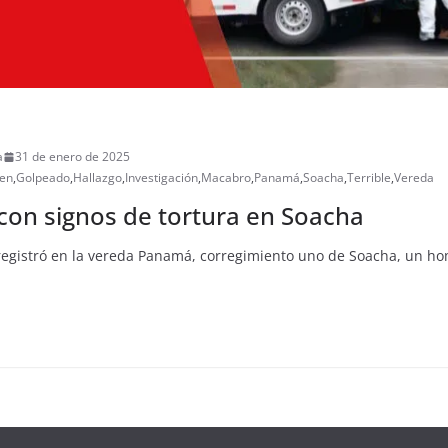
a
31 de enero de 2025
en
,
Golpeado
,
Hallazgo
,
Investigación
,
Macabro
,
Panamá
,
Soacha
,
Terrible
,
Vereda
con signos de tortura en Soacha
registró en la vereda Panamá, corregimiento uno de Soacha, un ho