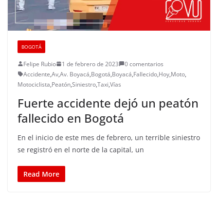
BOGOTÁ
Felipe Rubio
1 de febrero de 2023
0 comentarios
Accidente
,
Av
,
Av. Boyacá
,
Bogotá
,
Boyacá
,
Fallecido
,
Hoy
,
Moto
,
Motociclista
,
Peatón
,
Siniestro
,
Taxi
,
Vías
Fuerte accidente dejó un peatón
fallecido en Bogotá
En el inicio de este mes de febrero, un terrible siniestro
se registró en el norte de la capital, un
Read More