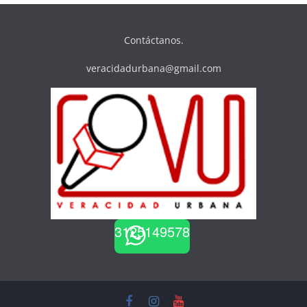
Contáctanos.
veracidadurbana@gmail.com
3125149578