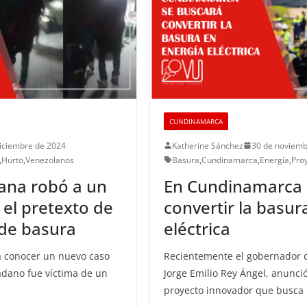
CUNDINAMARCA
iciembre de 2024
Katherine Sánchez
30 de noviemb
,
Hurto
,
Venezolanos
Basura
,
Cundinamarca
,
Energía
,
Pro
ana robó a un
En Cundinamarca 
el pretexto de
convertir la basur
 de basura
eléctrica
 a conocer un nuevo caso
Recientemente el gobernador
adano fue víctima de un
Jorge Emilio Rey Ángel, anunció
proyecto innovador que busca c