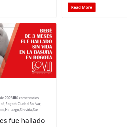
Read More
 de 2023
0 comentarios
ebé
,
Bogotá
,
Ciudad Bolívar
,
ido
,
Hallazgo
,
Sin vida
,
Sur
es fue hallado