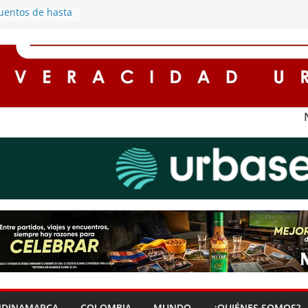
uentos de hasta
s para
 impuestos en
oles y
romiso con el
 ambiente en
s integrantes de
robo de motos
tros registran
n Cundinamarca
 protagonista de
argado de
mía en Soacha
NDINAMARCA
COLOMBIA
MUNDO
¿QUIÉNES SOMOS?