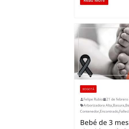
Read More
BOGOTÁ
Felipe Rubio
21 de febrero
Arborizadora Alta
,
Basura
,
B
Contenedor
,
Encontrado
,
Fallec
Bebé de 3 mes