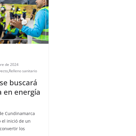
re de 2024
yecto
,
Relleno sanitario
se buscará
a en energía
 de Cundinamarca
 el inició de un
onvertir los