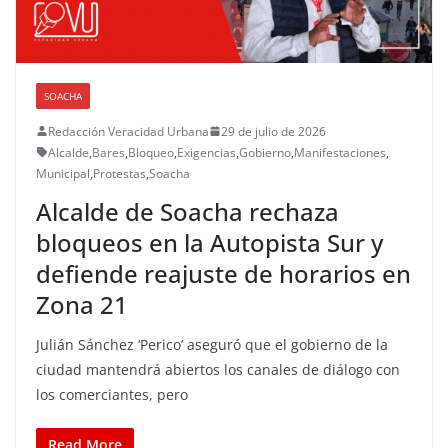
SOACHA
Redacción Veracidad Urbana
29 de julio de 2026
Alcalde
,
Bares
,
Bloqueo
,
Exigencias
,
Gobierno
,
Manifestaciones
,
Municipal
,
Protestas
,
Soacha
Alcalde de Soacha rechaza
bloqueos en la Autopista Sur y
defiende reajuste de horarios en
Zona 21
Julián Sánchez ‘Perico’ aseguró que el gobierno de la
ciudad mantendrá abiertos los canales de diálogo con
los comerciantes, pero
Read More