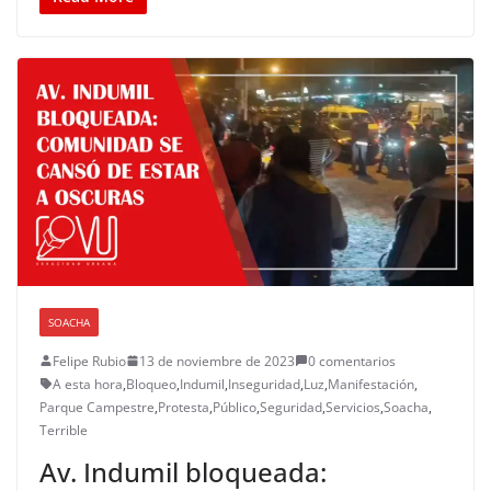
SOACHA
Felipe Rubio
13 de noviembre de 2023
0 comentarios
A esta hora
,
Bloqueo
,
Indumil
,
Inseguridad
,
Luz
,
Manifestación
,
Parque Campestre
,
Protesta
,
Público
,
Seguridad
,
Servicios
,
Soacha
,
Terrible
Av. Indumil bloqueada: