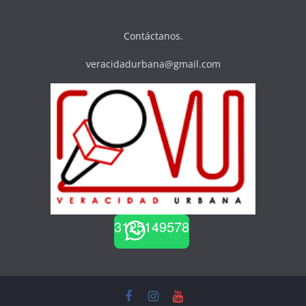
Contáctanos.
veracidadurbana@gmail.com
3125149578