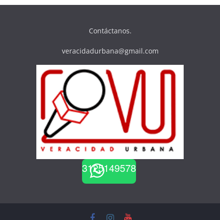
Contáctanos.
veracidadurbana@gmail.com
3125149578