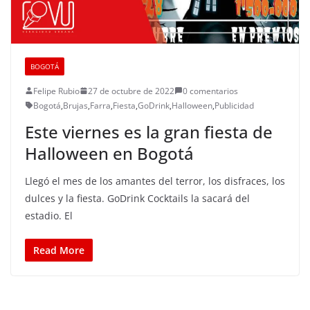
BOGOTÁ
Felipe Rubio
27 de octubre de 2022
0 comentarios
Bogotá
,
Brujas
,
Farra
,
Fiesta
,
GoDrink
,
Halloween
,
Publicidad
Este viernes es la gran fiesta de
Halloween en Bogotá
Llegó el mes de los amantes del terror, los disfraces, los
dulces y la fiesta. GoDrink Cocktails la sacará del
estadio. El
Read More