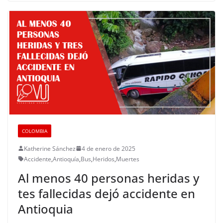
COLOMBIA
Katherine Sánchez
4 de enero de 2025
Accidente
,
Antioquía
,
Bus
,
Heridos
,
Muertes
Al menos 40 personas heridas y
tes fallecidas dejó accidente en
Antioquia