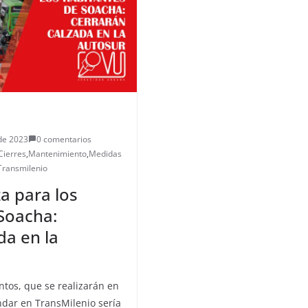
de 2023
0 comentarios
Cierres
,
Mantenimiento
,
Medidas
Transmilenio
a para los
Soacha:
da en la
tos, que se realizarán en
ndar en TransMilenio sería