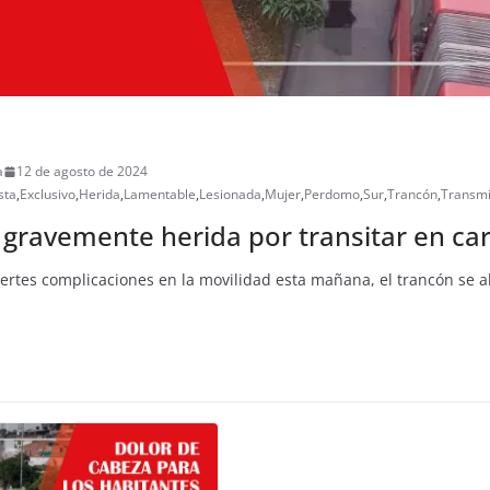
a
12 de agosto de 2024
sta
,
Exclusivo
,
Herida
,
Lamentable
,
Lesionada
,
Mujer
,
Perdomo
,
Sur
,
Trancón
,
Transmi
ó gravemente herida por transitar en car
fuertes complicaciones en la movilidad esta mañana, el trancón se a