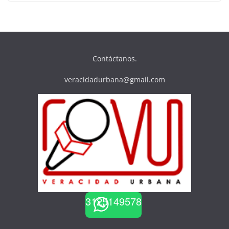
Contáctanos.
veracidadurbana@gmail.com
3125149578