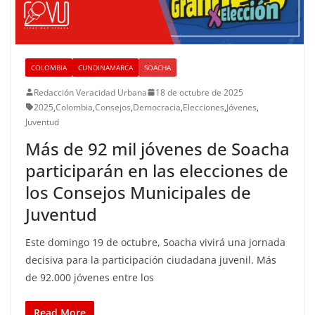
COLOMBIA
CUNDINAMARCA
SOACHA
Redacción Veracidad Urbana
18 de octubre de 2025
2025
,
Colombia
,
Consejos
,
Democracia
,
Elecciones
,
Jóvenes
,
Juventud
Más de 92 mil jóvenes de Soacha
participarán en las elecciones de
los Consejos Municipales de
Juventud
Este domingo 19 de octubre, Soacha vivirá una jornada
decisiva para la participación ciudadana juvenil. Más
de 92.000 jóvenes entre los
Read More