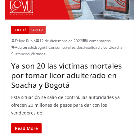
BOGOTÁ
SOACHA
Felipe Rubio
12 de diciembre de 2022
0 comentarios
Adulterado
,
Bogotá
,
Consumo
,
Fallecidos
,
Fatalidad
,
Licor
,
Soacha
,
Sustancias
,
Víctimas
Ya son 20 las víctimas mortales
por tomar licor adulterado en
Soacha y Bogotá
Esta situación se salió de control, las autoridades ya
ofrecen 20 millones de pesos para dar con los
vendedores de
Read More