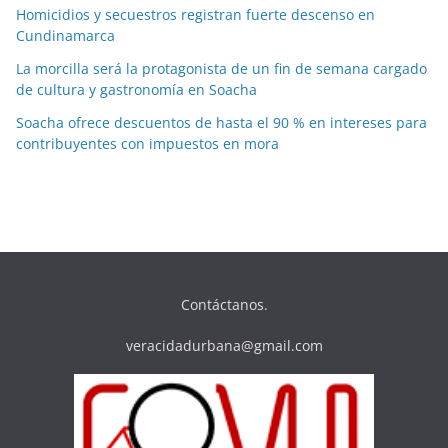
Homicidios y secuestros registran fuerte descenso en
Cundinamarca
La morcilla será la protagonista de un fin de semana cargado
de cultura y gastronomía en Soacha
Soacha ofrece descuentos de hasta el 90 % en intereses para
contribuyentes con impuestos en mora
Contáctanos.
veracidadurbana@gmail.com