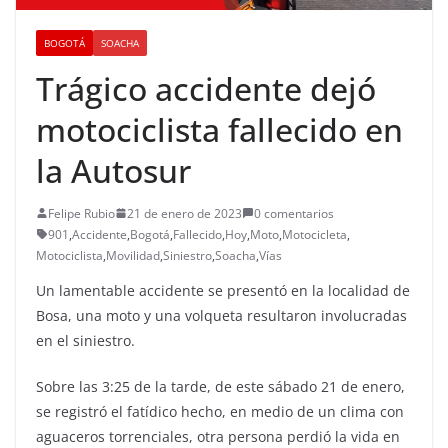
BOGOTÁ
SOACHA
Trágico accidente dejó
motociclista fallecido en
la Autosur
Felipe Rubio
21 de enero de 2023
0 comentarios
901
,
Accidente
,
Bogotá
,
Fallecido
,
Hoy
,
Moto
,
Motocicleta
,
Motociclista
,
Movilidad
,
Siniestro
,
Soacha
,
Vías
Un lamentable accidente se presentó en la localidad de
Bosa, una moto y una volqueta resultaron involucradas
en el siniestro.
Sobre las 3:25 de la tarde, de este sábado 21 de enero,
se registró el fatídico hecho, en medio de un clima con
aguaceros torrenciales, otra persona perdió la vida en