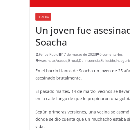
SOACHA
Un joven fue asesinad
Soacha
Felipe Rubio
17 de marzo de 2023
0 comentarios
Asesinato
,
Ataque
,
Brutal
,
Delincuencia
,
Fallecido
,
Inseguri
En el barrio Llanos de Soacha un joven de 25 añ
asesinado brutalmente.
El pasado martes, 14 de marzo, vecinos se llev
en la calle luego de que le propinaron una golp
Según primeras versiones, una vecina se asomó p
donde se dio cuenta que un muchacho estaba si
vida.