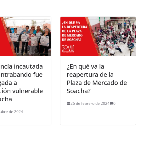
ncía incautada
¿En qué va la
ontrabando fue
reapertura de la
gada a
Plaza de Mercado de
ción vulnerable
Soacha?
acha
26 de febrero de 2024
0
tubre de 2024