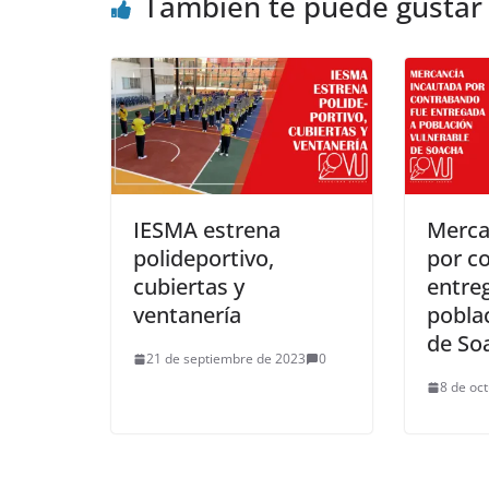
También te puede gustar
IESMA estrena
Merca
polideportivo,
por c
cubiertas y
entre
ventanería
pobla
de So
21 de septiembre de 2023
0
8 de oc