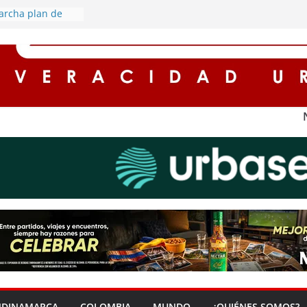
archa plan de
retorno de este
cuentos de hasta
es para
n impuestos en
na ‘Zona Segura’
seguridad y la
dadana en Soacha
rredores seguros
con
l alumbrado
s rurales de
ederán por
gía eléctrica
NDINAMARCA
COLOMBIA
MUNDO
¿QUIÉNES SOMOS?