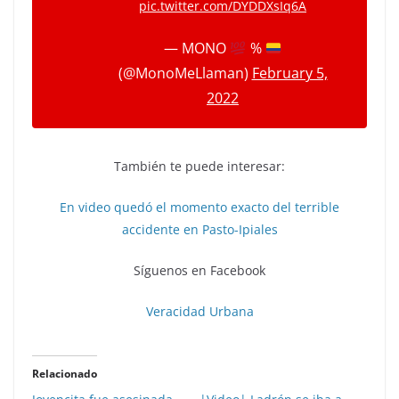
pic.twitter.com/DYDDXsIq6A
— MONO
%
(@MonoMeLlaman)
February 5,
2022
También te puede interesar:
En video quedó el momento exacto del terrible
accidente en Pasto-Ipiales
Síguenos en Facebook
Veracidad Urbana
Relacionado