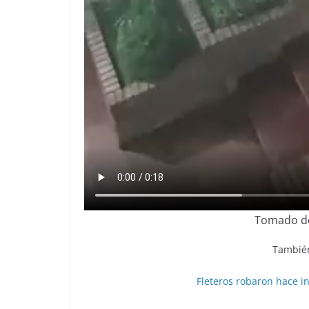
Tomado de
También
Fleteros robaron hace in