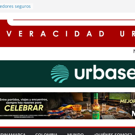
redores seguros
n
alumbrado
ros registran
 Cundinamarca
protagonista de
rgado de
ía en Soacha
entos de hasta
 para
impuestos en
 ‘Zona Segura’
guridad y la
dana en Soacha
NDINAMARCA
COLOMBIA
MUNDO
¿QUIÉNES SOMOS?