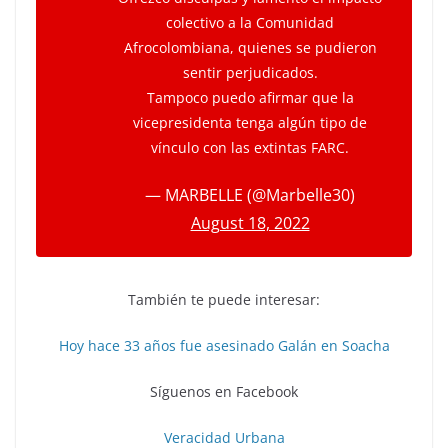
colectivo a la Comunidad
Afrocolombiana, quienes se pudieron
sentir perjudicados.
Tampoco puedo afirmar que la
vicepresidenta tenga algún tipo de
vínculo con las extintas FARC.
— MARBELLE (@Marbelle30)
August 18, 2022
También te puede interesar:
Hoy hace 33 años fue asesinado Galán en Soacha
Síguenos en Facebook
Veracidad Urbana