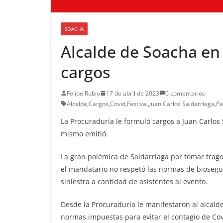
SOACHA
Alcalde de Soacha en
cargos
Felipe Rubio
17 de abril de 2023
0 comentarios
Alcalde
,
Cargos
,
Covid
,
Festival
,
Juan Carlos Saldarriaga
,
Pa
La Procuraduría le formuló cargos a Juan Carlos
mismo emitió.
La gran polémica de Saldarriaga por tomar trago 
el mandatario no respetó las normas de bioseguri
siniestra a cantidad de asistentes al evento.
Desde la Procuraduría le manifestaron al alcald
normas impuestas para evitar el contagio de Cov