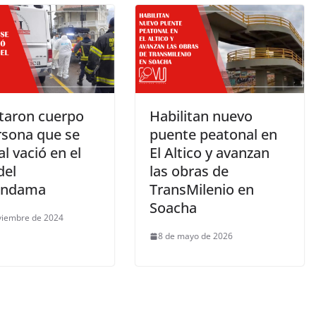
taron cuerpo
Habilitan nuevo
rsona que se
puente peatonal en
al vació en el
El Altico y avanzan
del
las obras de
endama
TransMilenio en
Soacha
viembre de 2024
8 de mayo de 2026