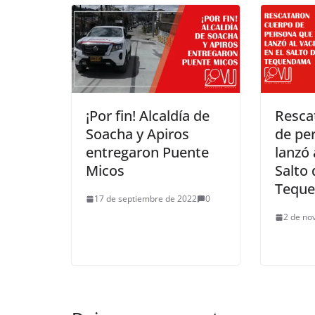
¡Por fin! Alcaldía de
Resca
Soacha y Apiros
de pe
entregaron Puente
lanzó 
Micos
Salto 
Tequ
17 de septiembre de 2022
0
2 de no