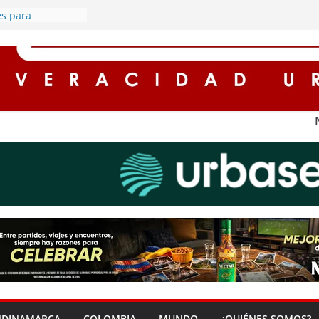
cuentos de hasta
es para
n impuestos en
na ‘Zona Segura’
seguridad y la
dadana en Soacha
rredores seguros
con
l alumbrado
s rurales de
ederán por
gía eléctrica
archa plan de
retorno de este
NDINAMARCA
COLOMBIA
MUNDO
¿QUIÉNES SOMOS?