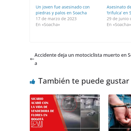
Un joven fue asesinado con
Asesinato d
piedras y palos en Soacha
‘trifulca’ en
17 de marzo de 2023
29 de junio
En «Soacha»
En «Soacha
Accidente deja un motociclista muerto en 
a
También te puede gustar