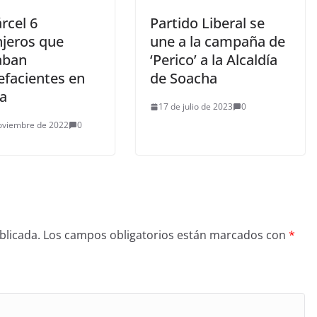
árcel 6
Partido Liberal se
njeros que
une a la campaña de
aban
‘Perico’ a la Alcaldía
efacientes en
de Soacha
a
17 de julio de 2023
0
oviembre de 2022
0
blicada.
Los campos obligatorios están marcados con
*