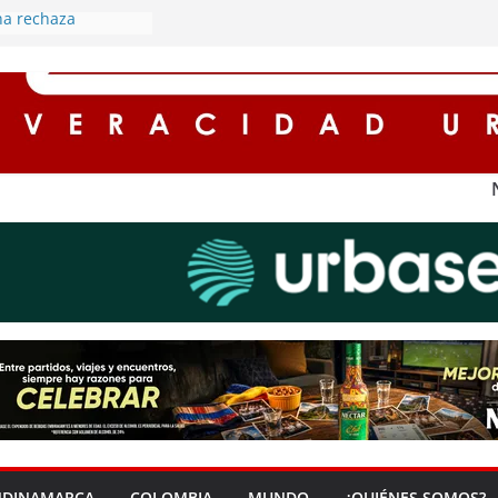
ha rechaza
utopista Sur y
e de horarios en
6 % los homicidios
res de
uenta con nuevo
lusivo para Bogotá
to
ará a los Bloques
 la Seguridad
os por el
o
 en zona rural de
igado por las
NDINAMARCA
COLOMBIA
MUNDO
¿QUIÉNES SOMOS?