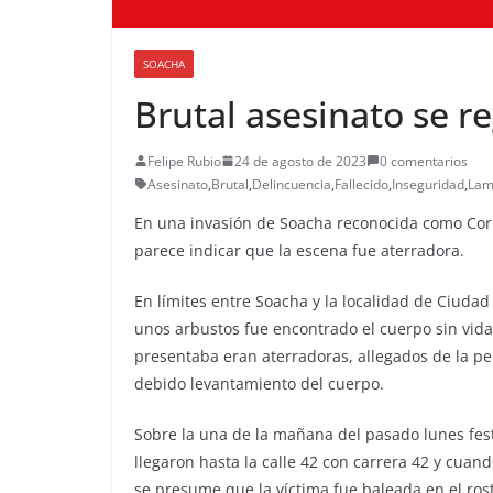
SOACHA
Brutal asesinato se r
Felipe Rubio
24 de agosto de 2023
0 comentarios
Asesinato
,
Brutal
,
Delincuencia
,
Fallecido
,
Inseguridad
,
Lam
En una invasión de Soacha reconocida como Cori
parece indicar que la escena fue aterradora.
En límites entre Soacha y la localidad de Ciudad
unos arbustos fue encontrado el cuerpo sin vida
presentaba eran aterradoras, allegados de la pe
debido levantamiento del cuerpo.
Sobre la una de la mañana del pasado lunes fest
llegaron hasta la calle 42 con carrera 42 y cuan
se presume que la víctima fue baleada en el ros