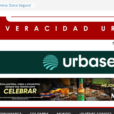
rena ‘Zona Segura’
la seguridad y la
iudadana en Soacha
ntos integrantes de
al robo de motos
ca
uestros registran
o en Cundinamarca
 la protagonista de
a cargado de
onomía en Soacha
escuentos de hasta
eses para
con impuestos en
NDINAMARCA
COLOMBIA
MUNDO
¿QUIÉNES SOMOS?