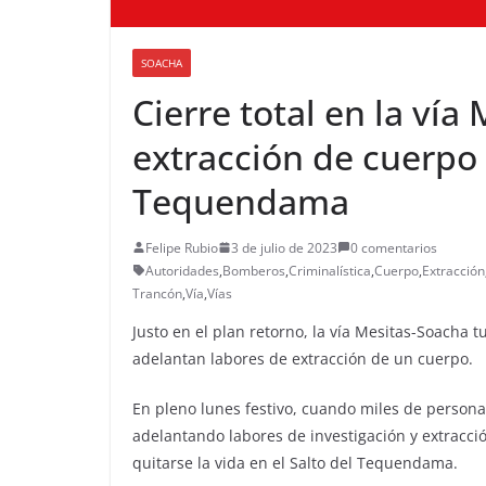
SOACHA
Cierre total en la vía
extracción de cuerpo 
Tequendama
Felipe Rubio
3 de julio de 2023
0 comentarios
Autoridades
,
Bomberos
,
Criminalística
,
Cuerpo
,
Extracción
Trancón
,
Vía
,
Vías
Justo en el plan retorno, la vía Mesitas-Soacha 
adelantan labores de extracción de un cuerpo.
En pleno lunes festivo, cuando miles de personas
adelantando labores de investigación y extracc
quitarse la vida en el Salto del Tequendama.