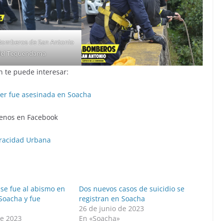
 Bomberos de San Antonio
el Tequendama
 te puede interesar:
er fue asesinada en Soacha
enos en Facebook
racidad Urbana
 se fue al abismo en
Dos nuevos casos de suicidio se
Soacha y fue
registran en Soacha
26 de junio de 2023
de 2023
En «Soacha»