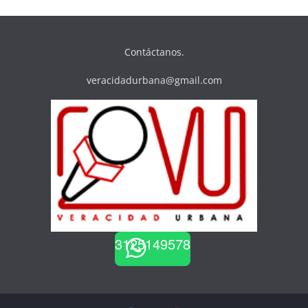
Contáctanos.
veracidadurbana@gmail.com
3125149578