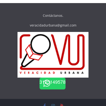
Contáctanos.
veracidadurbana@gmail.com
3125149578