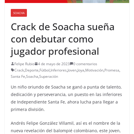
SOACHA
Crack de Soacha sueña
con debutar como
jugador profesional
Felipe Rubio
4 de mayo de 2023
0 comentarios
Crack
,
Deporte
,
Fútbol
,
Inferiores
,
Joven
,
Joya
,
Motivación
,
Promesa
,
Santa Fe
,
Soacha
,
Superación
Un niño oriundo de Soacha se ganó a punta de talento,
dedicación y perseverancia, un puesto en las inferiores
de Independiente Santa Fe, ahora lucha para llegar a
primera división.
Andrés Felipe González Villamil, así es el nombre de la
nueva revelación del balompié colombiano, este joven,