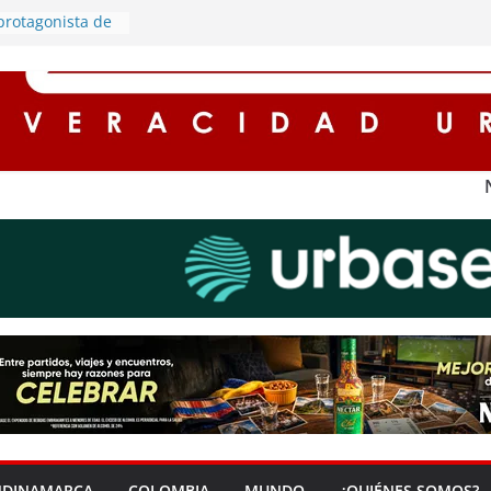
 protagonista de
cargado de
mía en Soacha
ox culvert en la
cir riesgos y
ad
oles y
romiso con el
 ambiente en
s integrantes de
 robo de motos
stros registran
n Cundinamarca
NDINAMARCA
COLOMBIA
MUNDO
¿QUIÉNES SOMOS?