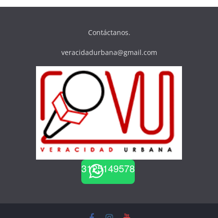
Contáctanos.
veracidadurbana@gmail.com
3125149578