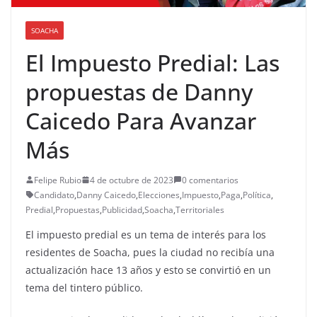
SOACHA
El Impuesto Predial: Las
propuestas de Danny
Caicedo Para Avanzar
Más
Felipe Rubio
4 de octubre de 2023
0 comentarios
Candidato
,
Danny Caicedo
,
Elecciones
,
Impuesto
,
Paga
,
Política
,
Predial
,
Propuestas
,
Publicidad
,
Soacha
,
Territoriales
El impuesto predial es un tema de interés para los
residentes de Soacha, pues la ciudad no recibía una
actualización hace 13 años y esto se convirtió en un
tema del tintero público.