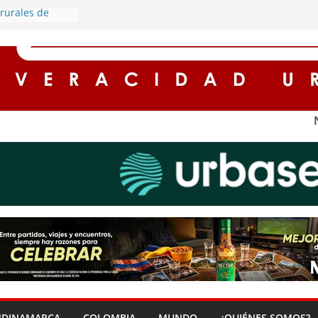
rurales de
derán por
a eléctrica
protagonista de
rgado de
ía en Soacha
entos de hasta
 para
impuestos en
 ‘Zona Segura’
guridad y la
dana en Soacha
redores seguros
n
alumbrado
NDINAMARCA
COLOMBIA
MUNDO
¿QUIÉNES SOMOS?