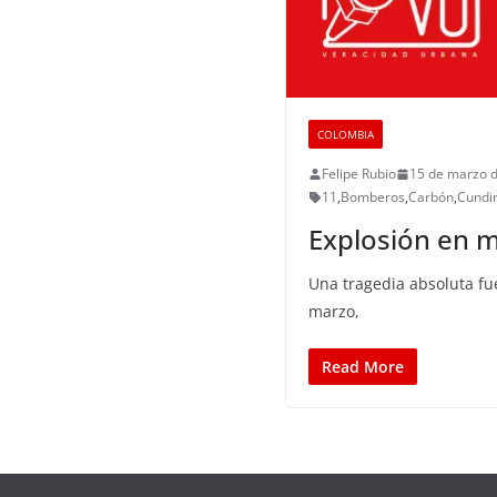
COLOMBIA
Felipe Rubio
15 de marzo 
11
,
Bomberos
,
Carbón
,
Cundi
Explosión en 
Una tragedia absoluta fu
marzo,
Read More