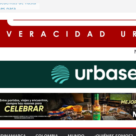
scuentos de hasta
ses para
on impuestos en
rboles y
mpromiso con el
io ambiente en
tos integrantes de
l robo de motos
a
estros registran
 en Cundinamarca
la protagonista de
 cargado de
nomía en Soacha
NDINAMARCA
COLOMBIA
MUNDO
¿QUIÉNES SOMOS?