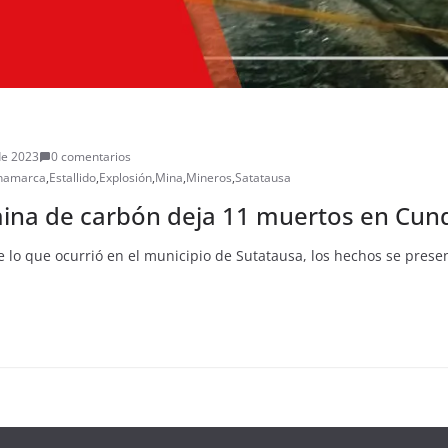
de 2023
0 comentarios
namarca
,
Estallido
,
Explosión
,
Mina
,
Mineros
,
Satatausa
mina de carbón deja 11 muertos en Cu
e lo que ocurrió en el municipio de Sutatausa, los hechos se prese