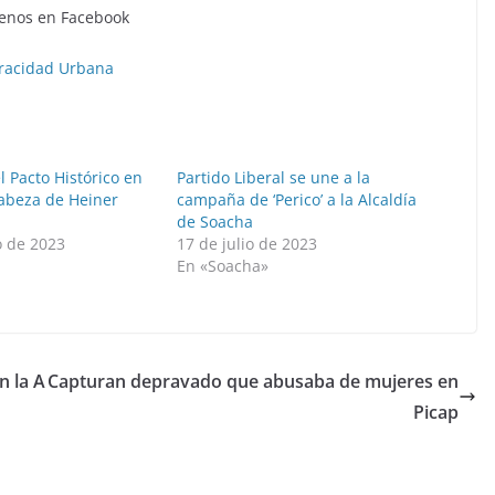
enos en Facebook
racidad Urbana
 Pacto Histórico en
Partido Liberal se une a la
abeza de Heiner
campaña de ‘Perico’ a la Alcaldía
de Soacha
o de 2023
17 de julio de 2023
»
En «Soacha»
n la A
Capturan depravado que abusaba de mujeres en
Picap