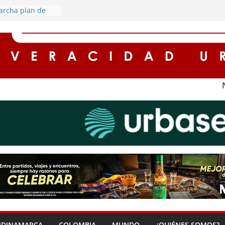
archa plan de
retorno de este
cuentos de hasta
es para
n impuestos en
na ‘Zona Segura’
seguridad y la
dadana en Soacha
rredores seguros
con
l alumbrado
s rurales de
ederán por
gía eléctrica
NDINAMARCA
COLOMBIA
MUNDO
¿QUIÉNES SOMOS?