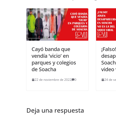
Cayó banda que
¡Falso
vendía ‘vicio’ en
desap
parques y colegios
Soacha
de Soacha
video 
22 de noviembre de 2022
0
24 de s
Deja una respuesta