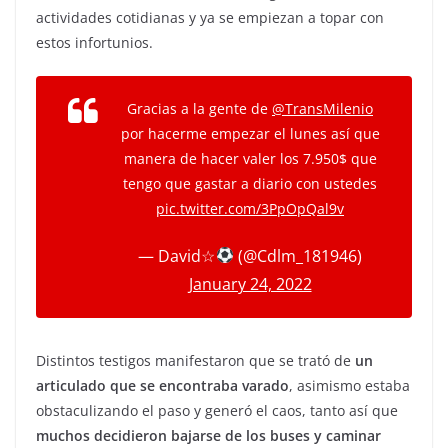
actividades cotidianas y ya se empiezan a topar con
estos infortunios.
Gracias a la gente de
@TransMilenio
por hacerme empezar el lunes así que
manera de hacer valer los 7.950$ que
tengo que gastar a diario con ustedes
pic.twitter.com/3PpOpQal9v
— David☆
(@Cdlm_181946)
January 24, 2022
Distintos testigos manifestaron que se trató de
un
articulado que se encontraba varado
, asimismo estaba
obstaculizando el paso y generó el caos, tanto así que
muchos decidieron bajarse de los buses y caminar