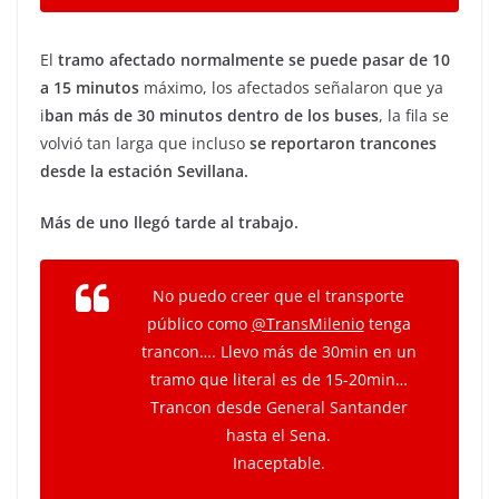
El
tramo afectado normalmente se puede pasar de 10
a 15 minutos
máximo, los afectados señalaron que ya
i
ban más de 30 minutos dentro de los buses
, la fila se
volvió tan larga que incluso
se reportaron trancones
desde la estación Sevillana.
Más de uno llegó tarde al trabajo.
No puedo creer que el transporte
público como
@TransMilenio
tenga
trancon…. Llevo más de 30min en un
tramo que literal es de 15-20min…
Trancon desde General Santander
hasta el Sena.
Inaceptable.