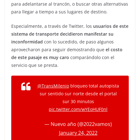
para adelantarse al trancón, o buscar otras alternativas
para llegar a tiempo a sus lugares de destino.
Especialmente, a través de Twitter, los
usuarios de este
sistema de transporte decidieron manifestar su
inconformidad
con lo sucedido, de paso algunos
aprovecharon para seguir demostrando que
el costo
de este pasaje es muy caro
comparándolo con el
servicio que se presta.
@TransMilenio
bloqueo total autopista
sur sentido sur norte desde el portal
sur 30 minutos
pic.twitter.com/wYEoHUF0nl
— Nuevo año (@2022vamos)
January 24, 2022