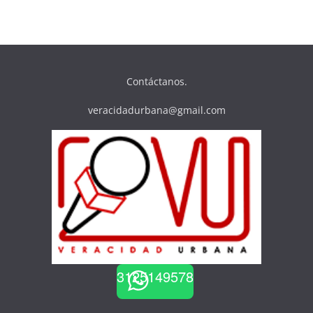
Contáctanos.
veracidadurbana@gmail.com
3125149578