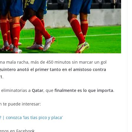
 una mala racha, más de 450 minutos sin marcar un gol
uintero anotó el primer tanto en el amistoso contra
 1
.
 eliminatorias a
Qatar
, que
finalmente es lo que importa
.
 te puede interesar:
| conozca ‘las tías pico y placa’
enos en Facebook