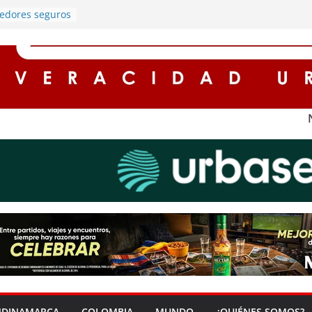
redores seguros
n
alumbrado
ros registran
 Cundinamarca
protagonista de
rgado de
ía en Soacha
entos de hasta
 para
impuestos en
 ‘Zona Segura’
guridad y la
dana en Soacha
NDINAMARCA
COLOMBIA
MUNDO
¿QUIÉNES SOMOS?