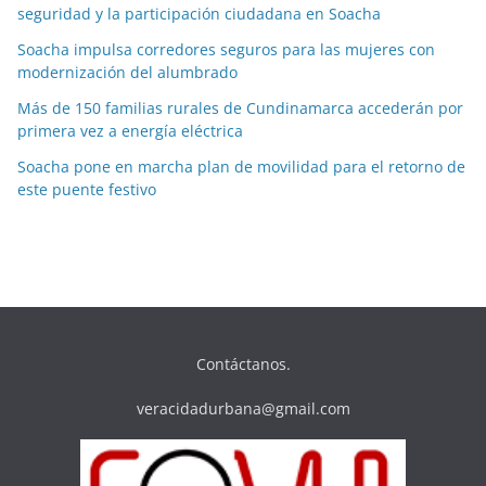
seguridad y la participación ciudadana en Soacha
Soacha impulsa corredores seguros para las mujeres con
modernización del alumbrado
Más de 150 familias rurales de Cundinamarca accederán por
primera vez a energía eléctrica
Soacha pone en marcha plan de movilidad para el retorno de
este puente festivo
Contáctanos.
veracidadurbana@gmail.com