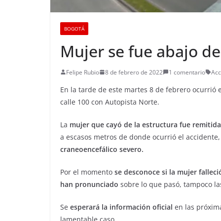
BOGOTÁ
Mujer se fue abajo d
Felipe Rubio
8 de febrero de 2022
1 comentario
Acc
En la tarde de este martes 8 de febrero ocurrió 
calle 100 con Autopista Norte.
La
mujer que cayó de la estructura fue remitida
a escasos metros de donde ocurrió el accidente,
craneoencefálico severo.
Por el momento
se desconoce si la mujer falleci
han pronunciado
sobre lo que pasó, tampoco las
Se
esperará la información oficial
en las próxim
lamentable caso.