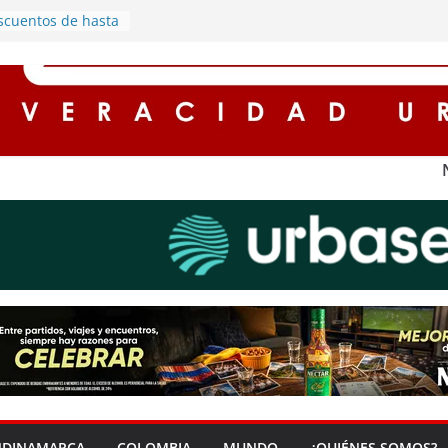
scuentos de hasta
ses para
on impuestos en
rboles y
mpromiso con el
io ambiente en
tos integrantes de
l robo de motos
a
estros registran
 en Cundinamarca
la protagonista de
 cargado de
nomía en Soacha
NDINAMARCA
COLOMBIA
MUNDO
¿QUIÉNES SOMOS?