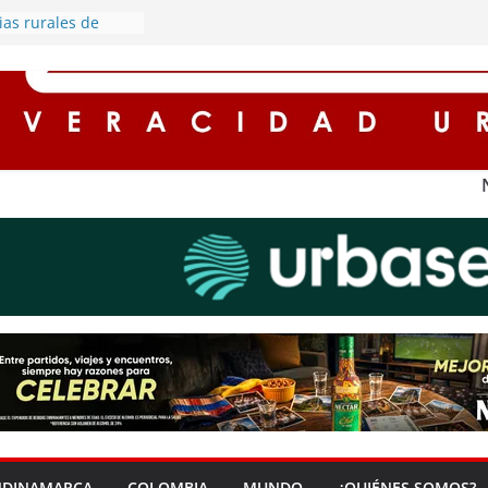
ias rurales de
cederán por
rgía eléctrica
la protagonista de
a cargado de
nomía en Soacha
scuentos de hasta
ses para
on impuestos en
ena ‘Zona Segura’
a seguridad y la
udadana en Soacha
corredores seguros
 con
el alumbrado
NDINAMARCA
COLOMBIA
MUNDO
¿QUIÉNES SOMOS?