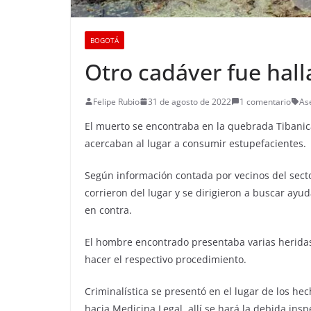
BOGOTÁ
Otro cadáver fue hal
Felipe Rubio
31 de agosto de 2022
1 comentario
As
El muerto se encontraba en la quebrada Tibanica
acercaban al lugar a consumir estupefacientes.
Según información contada por vecinos del sect
corrieron del lugar y se dirigieron a buscar ayu
en contra.
El hombre encontrado presentaba varias heridas
hacer el respectivo procedimiento.
Criminalística se presentó en el lugar de los he
hacia Medicina Legal, allí se hará la debida ins