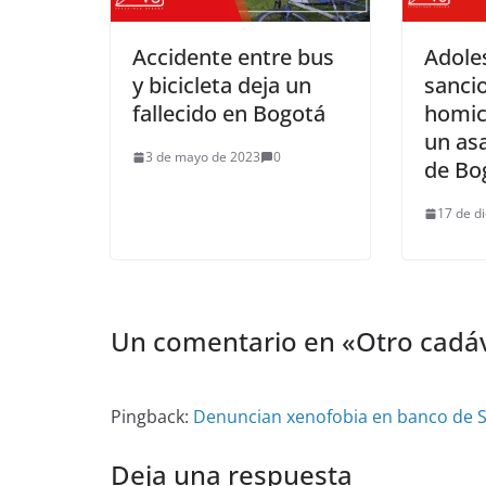
Accidente entre bus
Adole
y bicicleta deja un
sanci
fallecido en Bogotá
homic
un asa
3 de mayo de 2023
0
de Bo
17 de d
Un comentario en «
Otro cadáv
Pingback:
Denuncian xenofobia en banco de 
Deja una respuesta