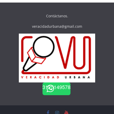
Contáctanos.
veracidadurbana@gmail.com
3125149578